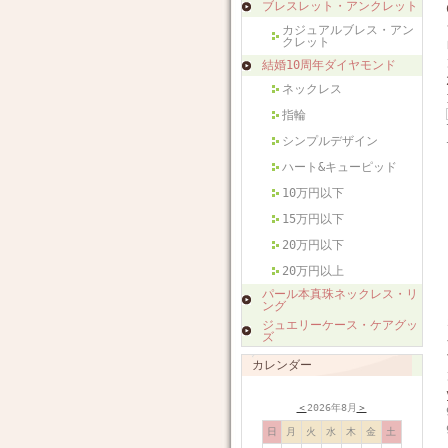
ブレスレット・アンクレット
カジュアルブレス・アン
クレット
結婚10周年ダイヤモンド
ネックレス
指輪
シンプルデザイン
ハート&キューピッド
10万円以下
15万円以下
20万円以下
20万円以上
パール本真珠ネックレス・リ
ング
ジュエリーケース・ケアグッ
ズ
カレンダー
＜
2026年8月
＞
日
月
火
水
木
金
土