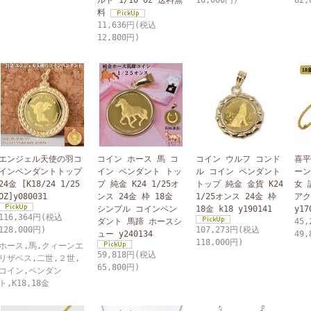
ルド 1/10 oz 送料無
10,000円)
82,
料
11,636円(税込
12,800円)
エンジェル天使の羽コ
コイン ホース 馬 コ
コイン ウルフ コンド
喜平
インペンダントトップ
イン ペンダント トッ
ル コイン ペンダント
ーン
24金 [K18/24 1/25
プ 純金 K24 1/25オ
トップ 純金 金貨 K24
女 
OZ]y080031
ンス 24金 枠 18金
1/25オンス 24金 枠
アク
シンプル コインペン
18金 k18 y190141
y17
116,364円(税込
ダント 馬蹄 ホースシ
45
128,000円)
107,273円(税込
ュー y240134
49,
118,000円)
ホース,馬,クィーンエ
59,818円(税込
リザベス,二世,２世,
65,800円)
コイン,ペンダン
ト,K18,18金