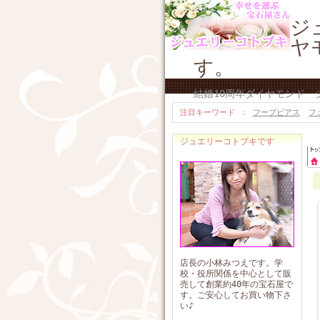
ジ
ヤ
す。
結婚10周年ダイヤモンド
注目キーワード
フープピアス
フ
ジュエリーコトブキです
店長の小林みつえです。学
校・役所関係を中心として販
売して創業約40年の宝石屋で
す。ご安心してお買い物下さ
い♪