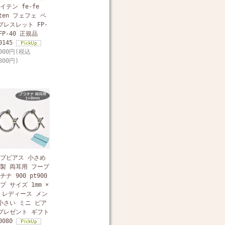
イテン fe-fe
iten フェフェ ペ
ブレスレット FP-
 FP-40 正規品
0145
,000円(税込
800円)
プピアス 小さめ
製 両耳用 フープ
チナ 900 pt900
プ サイズ 1mm ×
m レディース メン
小さい ミニ ピア
プレゼント ギフト
0080