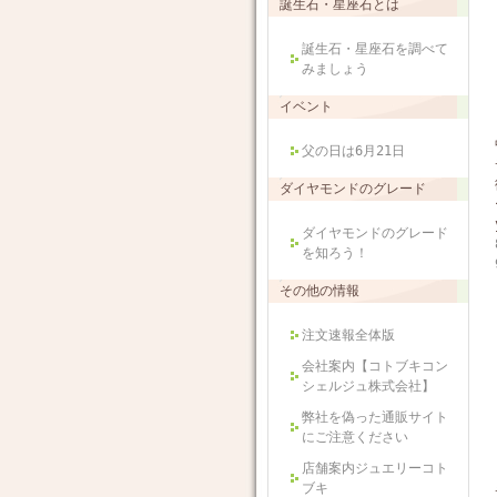
誕生石・星座石とは
誕生石・星座石を調べて
みましょう
イベント
父の日は6月21日
ダイヤモンドのグレード
ダイヤモンドのグレード
を知ろう！
その他の情報
注文速報全体版
会社案内【コトブキコン
シェルジュ株式会社】
弊社を偽った通販サイト
にご注意ください
店舗案内ジュエリーコト
ブキ