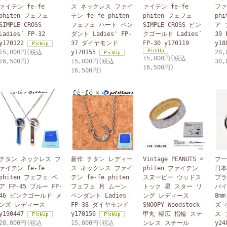
ァイテン fe-fe
ス ネックレス ファイ
ァイテン fe-fe
ファ
phiten フェフェ
テン fe-fe phiten
phiten フェフェ
ph
SIMPLE CROSS
フェフェ ハート ペン
SIMPLE CROSS ピン
ア 
Ladies’ FP-32
ダント Ladies' FP-
クゴールド Ladies’
39
y170122
37 ダイヤモンド
FP-30 y170119
y18
15,000円(税込
y170155
28
15,000円(税込
16,500円)
15,000円(税込
30,
16,500円)
16,500円)
チタン ネックレス フ
新作 チタン レディー
Vintage PEANUTS ×
フー
ァイテン fe-fe
ス ネックレス ファイ
phiten ファイテン
日本
phiten フェフェ ペ
テン fe-fe phiten
スヌーピー ウッドス
プラ
ア FP-45 ブルー FP-
フェフェ 月 ムーン
トック 星 スター リ
パイ
46 ピンクゴールド メ
ペンダント Ladies'
ング レディース
8m
ンズ レディース
FP-38 ダイヤモンド
SNOOPY Woodstock
ズ 
y190447
y170156
甲丸 幅広 指輪 ステ
ス 
28,000円(税込
15,000円(税込
ンレス スチール
y24