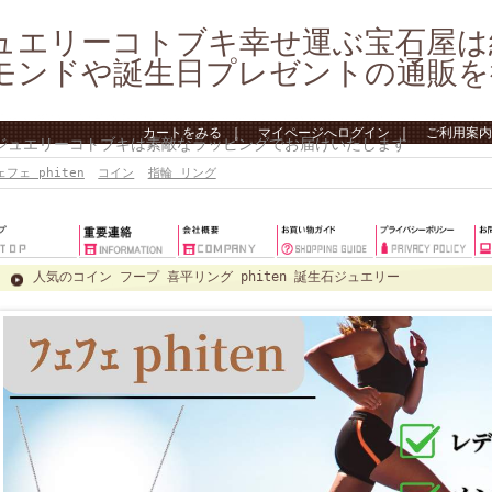
ュエリーコトブキ幸せ運ぶ宝石屋は
モンドや誕生日プレゼントの通販を
カートをみる
｜
マイページへログイン
｜
ご利用案内
 ジュエリーコトブキは素敵なラッピングでお届けいたします
ェフェ phiten
コイン
指輪 リング
人気のコイン フープ 喜平リング phiten 誕生石ジュエリー