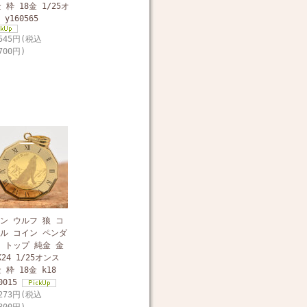
金 枠 18金 1/25オ
y160565
,545円(税込
700円)
ン ウルフ 狼 コ
ル コイン ペンダ
 トップ 純金 金
K24 1/25オンス
 枠 18金 k18
0015
,273円(税込