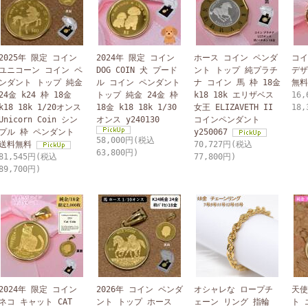
2025年 限定 コイン
2024年 限定 コイン
ホース コイン ペンダ
コイ
ユニコーン コイン ペ
DOG COIN 犬 プード
ント トップ 純プラチ
デザ
ンダント トップ 純金
ル コイン ペンダント
ナ コイン 馬 枠 18金
無料
24金 k24 枠 18金
トップ 純金 24金 枠
k18 18k エリザベス
16
k18 18k 1/20オンス
18金 k18 18k 1/30
女王 ELIZAVETH II
18,
Unicorn Coin シン
オンス y240130
コインペンダント
プル 枠 ペンダント
y250067
58,000円(税込
送料無料
70,727円(税込
63,800円)
81,545円(税込
77,800円)
89,700円)
2024年 限定 コイン
2026年 コイン ペンダ
オシャレな ロープチ
天使
ネコ キャット CAT
ント トップ ホース
ェーン リング 指輪
ト 