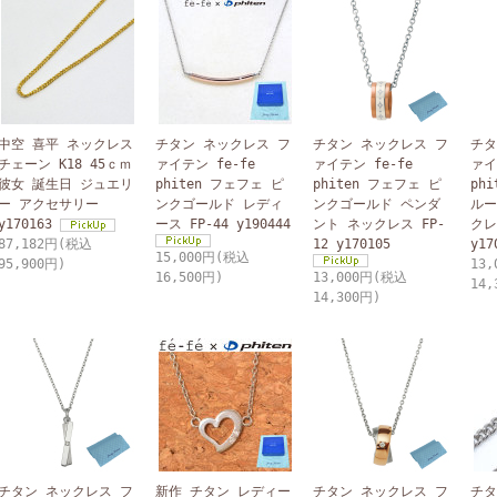
中空 喜平 ネックレス
チタン ネックレス フ
チタン ネックレス フ
チタ
チェーン K18 45ｃｍ
ァイテン fe-fe
ァイテン fe-fe
ァイ
彼女 誕生日 ジュエリ
phiten フェフェ ピ
phiten フェフェ ピ
ph
ー アクセサリー
ンクゴールド レディ
ンクゴールド ペンダ
ルー
y170163
ース FP-44 y190444
ント ネックレス FP-
クレ
87,182円(税込
12 y170105
y17
15,000円(税込
95,900円)
13
16,500円)
13,000円(税込
14,
14,300円)
チタン ネックレス フ
新作 チタン レディー
チタン ネックレス フ
チタ