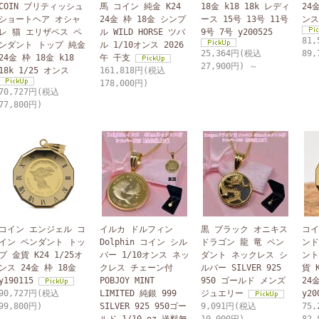
COIN ブリティッシュ
馬 コイン 純金 K24
18金 k18 18k レディ
24
ショートヘア オシャ
24金 枠 18金 シンプ
ース 15号 13号 11号
ンス 
レ 猫 エリザベス ペ
ル WILD HORSE ツバ
9号 7号 y200525
81
ンダント トップ 純金
ル 1/10オンス 2026
25,364円(税込
89,
24金 枠 18金 k18
午 干支
27,900円) ～
18k 1/25 オンス
161,818円(税込
178,000円)
70,727円(税込
77,800円)
コイン エンジェル コ
イルカ ドルフィン
黒 ブラック オニキス
コイ
イン ペンダント トッ
Dolphin コイン シル
ドラゴン 龍 竜 ペン
ンド
プ 金貨 K24 1/25オ
バー 1/10オンス ネッ
ダント ネックレス シ
ント
ンス 24金 枠 18金
クレス チェーン付
ルバー SILVER 925
貨 
y190115
POBJOY MINT
950 ゴールド メンズ
24金
90,727円(税込
LIMITED 純銀 999
ジュエリー
y20
99,800円)
SILVER 925 950ゴー
9,091円(税込
75