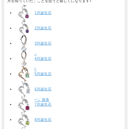
月を知っていた」ことを思うと嬉しくになります♪
1月誕生石
ガーネット
2月誕生石
アメジスト
3月誕生石
アクアマリン
4月誕生石
ダイヤモンド
5月誕生石
エメラルド
6月誕生石
ムーンストーン 真珠
7月誕生石
ルビー
8月誕生石