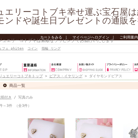
ュエリーコトブキ幸せ運ぶ宝石屋は
モンドや誕生日プレゼントの通販を
カートをみる
｜
マイページへログイン
｜
ご利用案内
 ジュエリーコトブキは素敵なラッピングでお届けいたします
ェフェ phiten
コイン
指輪 リング
ジュエリーコトブキトップ
>
ピアス・イヤリング
> ダイヤモンドピアス
商品一覧
説明付き
/ 写真のみ
件～3件 （全3件）