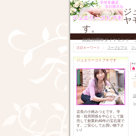
ジ
ヤ
す。
結婚10周年ダイヤモンド
注目キーワード
フープピアス
フ
ジュエリーコトブキです
1
店長の小林みつえです。学
校・役所関係を中心として販
売して創業約40年の宝石屋で
す。ご安心してお買い物下さ
い♪