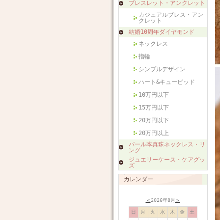
ブレスレット・アンクレット
カジュアルブレス・アン
クレット
結婚10周年ダイヤモンド
ネックレス
指輪
シンプルデザイン
ハート&キューピッド
10万円以下
15万円以下
20万円以下
20万円以上
パール本真珠ネックレス・リ
ング
ジュエリーケース・ケアグッ
ズ
カレンダー
＜
2026年8月
＞
日
月
火
水
木
金
土