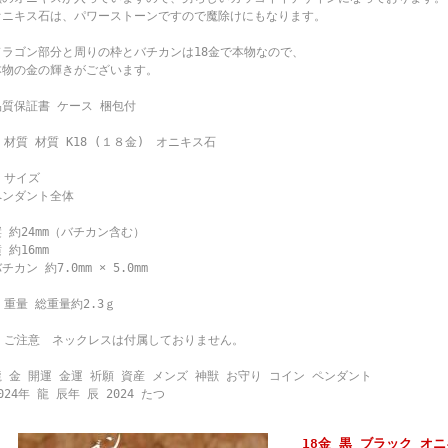
オニキス石は、パワーストーンですので魔除けにもなります。
ドラゴン部分と周りの枠とバチカンは18金で本物なので、
本物の金の輝きがございます。
品質保証書 ケース 梱包付
 材質 材質 K18 (１８金) オニキス石
 サイズ
ペンダント全体
 約24mm（バチカン含む）
 約16mm
チカン 約7.0mm × 5.0mm
 重量 総重量約2.3ｇ
□ ご注意 ネックレスは付属しておりません。
龍 金 開運 金運 祈願 資産 メンズ 神獣 お守り コイン ペンダント
024年 龍 辰年 辰 2024 たつ
18金 黒 ブラック オ