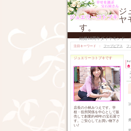
ジ
ヤ
す。
結婚10周年ダイヤモンド
注目キーワード
フープピアス
フ
ジュエリーコトブキです
1
店長の小林みつえです。学
校・役所関係を中心として販
売して創業約40年の宝石屋で
す。ご安心してお買い物下さ
い♪