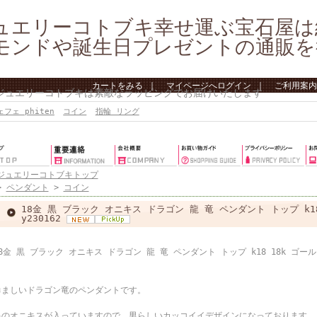
ュエリーコトブキ幸せ運ぶ宝石屋は
モンドや誕生日プレゼントの通販を
カートをみる
｜
マイページへログイン
｜
ご利用案内
 ジュエリーコトブキは素敵なラッピングでお届けいたします
ェフェ phiten
コイン
指輪 リング
ジュエリーコトブキトップ
>
ペンダント
>
コイン
18金 黒 ブラック オニキス ドラゴン 龍 竜 ペンダント トップ k1
y230162
8金 黒 ブラック オニキス ドラゴン 龍 竜 ペンダント トップ k18 18k ゴー
勇ましいドラゴン竜のペンダントです。
黒のオニキスが入っていますので、男らしいカッコイイデザインになっております。