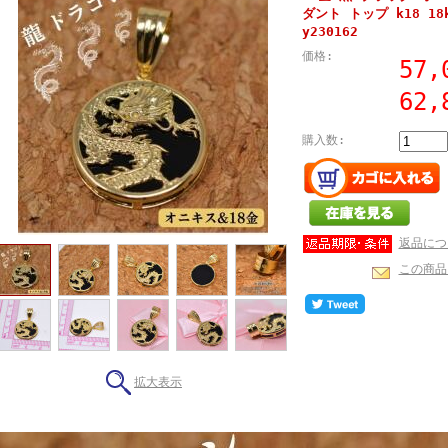
ダント トップ k18 1
y230162
価格:
57
62,
購入数:
返品につ
この商品
拡大表示