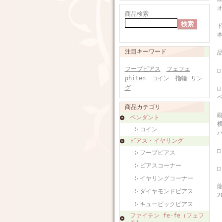
商品検索
注目キーワード
フープピアス
フェフェ
□
phiten
コイン
指輪 リン
グ
□
商品カテゴリ
縦
ペンダント
横
コイン
バ
ピアス・イヤリング
□
フープピアス
ピアスコーナー
イヤリングコーナー
ダイヤモンドピアス
2
キュービックピアス
ファイテン fe-fe（フェフ
ェ）