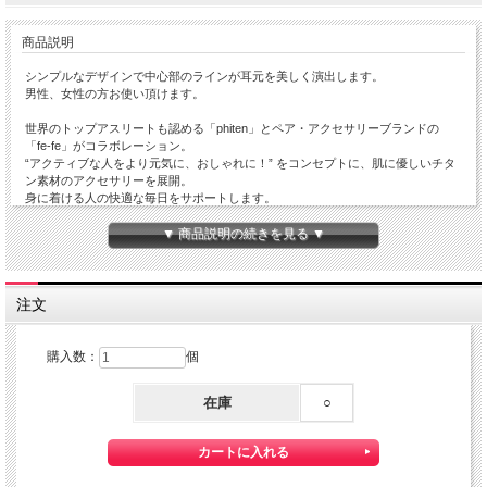
商品説明
シンプルなデザインで中心部のラインが耳元を美しく演出します。
男性、女性の方お使い頂けます。
世界のトップアスリートも認める「phiten」とペア・アクセサリーブランドの
「fe-fe」がコラボレーション。
“アクティブな人をより元気に、おしゃれに！” をコンセプトに、肌に優しいチタ
ン素材のアクセサリーを展開。
身に着ける人の快適な毎日をサポートします。
スポーツやジョギング時にもおしゃれを楽しみたい！そんな人達におすすめした
▼ 商品説明の続きを見る ▼
い、チタン素材のアクセサリー。 チタンは耐食性に優れ、軽量なのが特徴。
商品説明 FP-48
注文
チタン Titanium (純チタン) (Yellow Gold Plating)
□材質
縦 約13mm 横 約12mm 幅約４ミリ
購入数：
個
ポストの長さ 約10ミリ 太さ約0.7ミリ
□サイズ
両耳で1.8グラム
在庫
○
シリコンキャッチ付